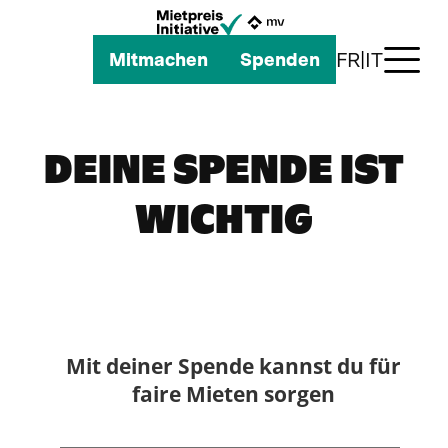
FR
|
IT
Mitmachen
Spenden
Die Mietpreis-Initiative
DEINE SPENDE IST
So geht's weiter
WICHTIG
Allianz
News